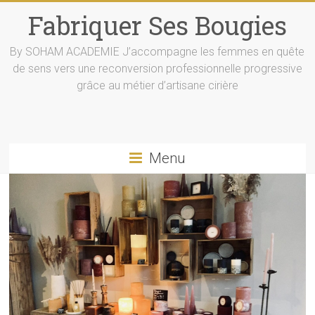
Skip
Fabriquer Ses Bougies
to
content
By SOHAM ACADEMIE J’accompagne les femmes en quête
de sens vers une reconversion professionnelle progressive
grâce au métier d’artisane cirière
Menu