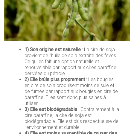
1) Son origine est naturelle
: La cire de soja
provient de l’huile de soja extraite des fèves.
Ce qui en fait une option naturelle et
renouvelable par rapport aux cires paraffine
dérivées du pétrole.
2)
Elle brûle plus proprement
: Les bougies
en cire de soja produisent moins de suie et
de fumée par rapport aux bougies en cire de
paraffine. Elles sont donc plus saines à
utiliser.
3) Elle est biodégradable
: Contrairement à la
cire paraffine, la cire de soja est
biodégradable. Elle est plus respectueuse de
l’environnement et durable.
4)
Elle est moins susceptible de causer des