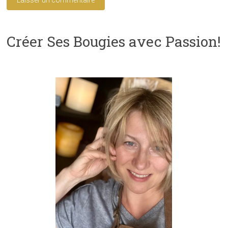
Créer Ses Bougies avec Passion!
A
l
t
e
r
n
a
t
i
v
e
: