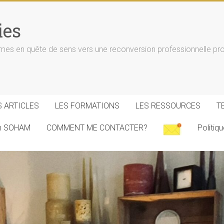
ies
n quête de sens vers une reconversion professionnelle progr
S ARTICLES
LES FORMATIONS
LES RESSOURCES
T
on SOHAM
COMMENT ME CONTACTER?
Politiq