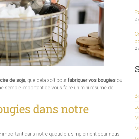
Po
2 
C
b
2 
S
 cire de soja
, que cela soit pour
fabriquer vos bougies
ou
l me semble important de vous faire un mini résumé de
Bi
ougies dans notre
Le
M
M
le important dans notre quotidien, simplement pour nous