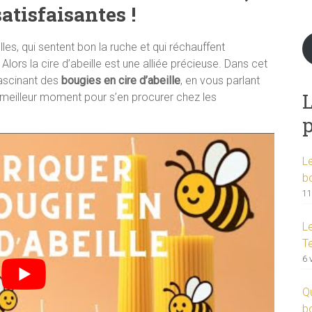
atisfaisantes !
es, qui sentent bon la ruche et qui réchauffent
 Alors la cire d’abeille est une alliée précieuse. Dans cet
fascinant des
bougies en cire d’abeille
, en vous parlant
L
 meilleur moment pour s’en procurer chez les
L
b
11
L
T
6 
Q
b