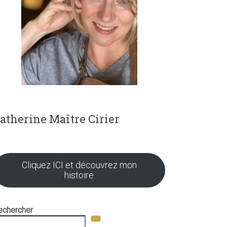
atherine Maître Cirier
Cliquez ICI et découvrez mon
histoire
echercher