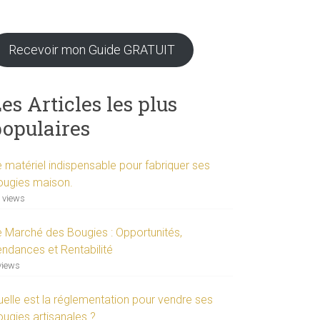
Recevoir mon Guide GRATUIT
es Articles les plus
populaires
e matériel indispensable pour fabriquer ses
ougies maison.
 views
e Marché des Bougies : Opportunités,
endances et Rentabilité
views
uelle est la réglementation pour vendre ses
ougies artisanales ?