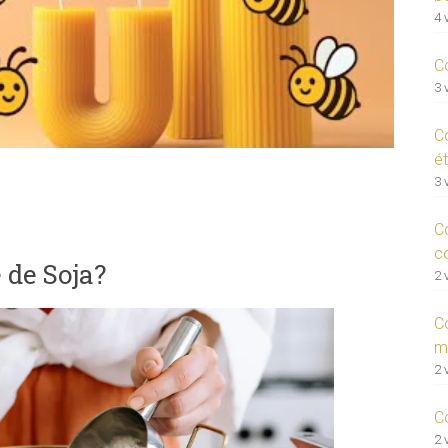
4 
C
3 
C
ét
3 
C
c
e de Soja?
2 
C
m
2 
C
2 