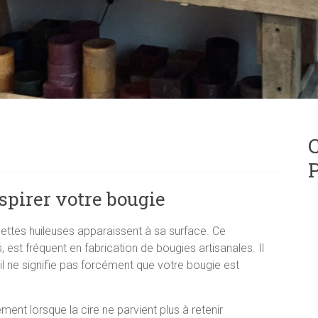
C
P
nspirer votre bougie
lettes huileuses apparaissent à sa surface. Ce
est fréquent en fabrication de bougies artisanales. Il
 il ne signifie pas forcément que votre bougie est
ment lorsque la cire ne parvient plus à retenir