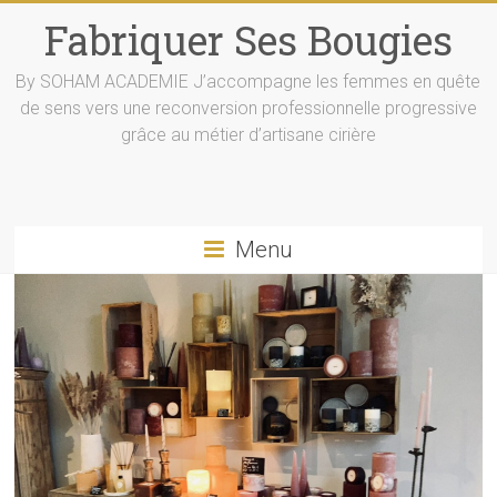
Skip
Fabriquer Ses Bougies
to
content
By SOHAM ACADEMIE J’accompagne les femmes en quête
de sens vers une reconversion professionnelle progressive
grâce au métier d’artisane cirière
Menu