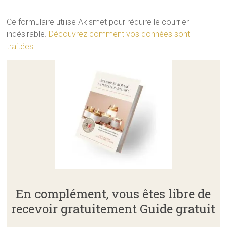
Ce formulaire utilise Akismet pour réduire le courrier
indésirable.
Découvrez comment vos données sont
traitées.
A
l
t
e
r
n
a
t
i
v
e
:
En complément, vous êtes libre de
recevoir gratuitement Guide gratuit