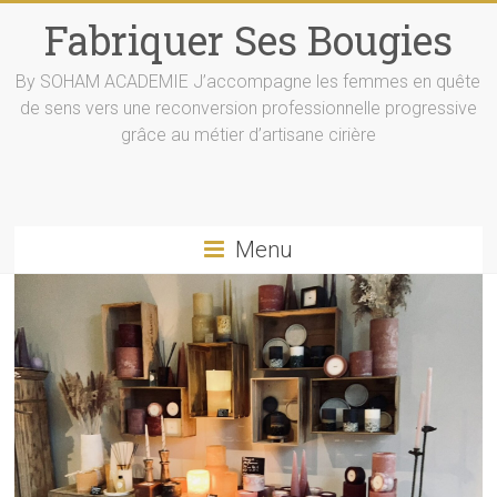
Skip
Fabriquer Ses Bougies
to
content
By SOHAM ACADEMIE J’accompagne les femmes en quête
de sens vers une reconversion professionnelle progressive
grâce au métier d’artisane cirière
Menu