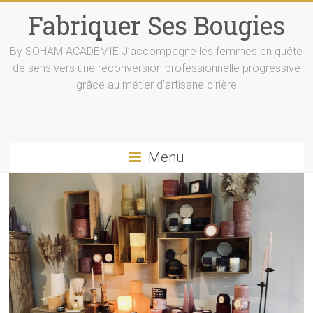
Skip
Fabriquer Ses Bougies
to
content
By SOHAM ACADEMIE J’accompagne les femmes en quête
de sens vers une reconversion professionnelle progressive
grâce au métier d’artisane cirière
Menu