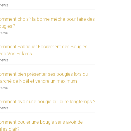
views
omment choisir la bonne mèche pour faire des
ougies ?
views
omment Fabriquer Facilement des Bougies
vec Vos Enfants
views
omment bien présenter ses bougies lors du
arché de Noël et vendre un maximum
views
omment avoir une bougie qui dure longtemps ?
views
omment couler une bougie sans avoir de
lles d’air?