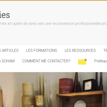
ies
n quête de sens vers une reconversion professionnelle progr
S ARTICLES
LES FORMATIONS
LES RESSOURCES
T
on SOHAM
COMMENT ME CONTACTER?
Politiq