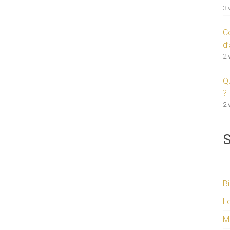
3 
C
d’
2 
Qu
?
2 
S
Bi
Le
M