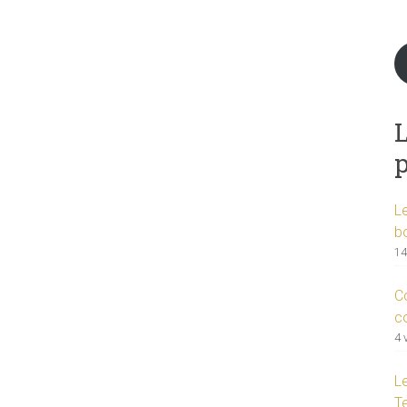
L
L
b
14
C
c
4 
L
T