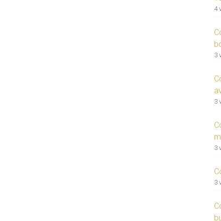
4 
C
b
3 
C
a
3 
C
m
3 
C
3 
C
bu