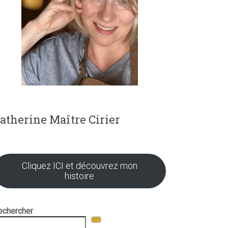
atherine Maître Cirier
Cliquez ICI et découvrez mon
histoire
echercher