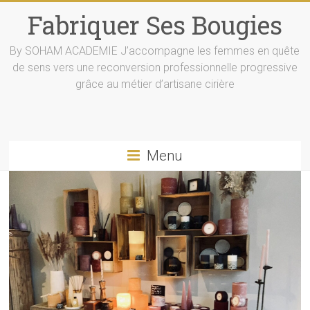
Skip
Fabriquer Ses Bougies
to
content
By SOHAM ACADEMIE J’accompagne les femmes en quête
de sens vers une reconversion professionnelle progressive
grâce au métier d’artisane cirière
Menu