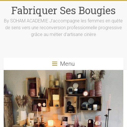
Skip
Fabriquer Ses Bougies
to
content
By SOHAM ACADEMIE J’accompagne les femmes en quête
de sens vers une reconversion professionnelle progressive
grâce au métier d’artisane cirière
Menu