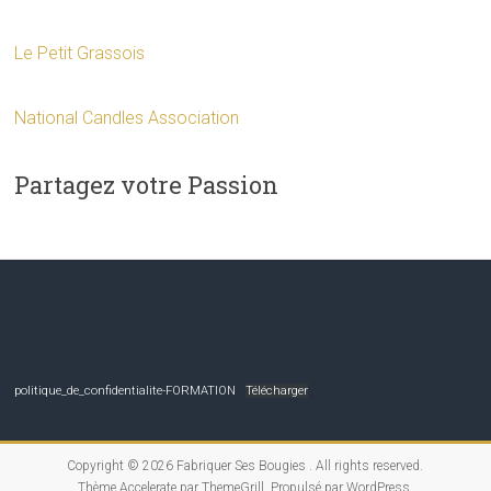
Le Petit Grassois
National Candles Association
Partagez votre Passion
politique_de_confidentialite-FORMATION
Télécharger
Copyright © 2026
Fabriquer Ses Bougies
. All rights reserved.
Thème
Accelerate
par ThemeGrill. Propulsé par
WordPress
.