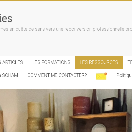
ies
n quête de sens vers une reconversion professionnelle progr
S ARTICLES
LES FORMATIONS
LES RESSOURCES
T
on SOHAM
COMMENT ME CONTACTER?
Politiq