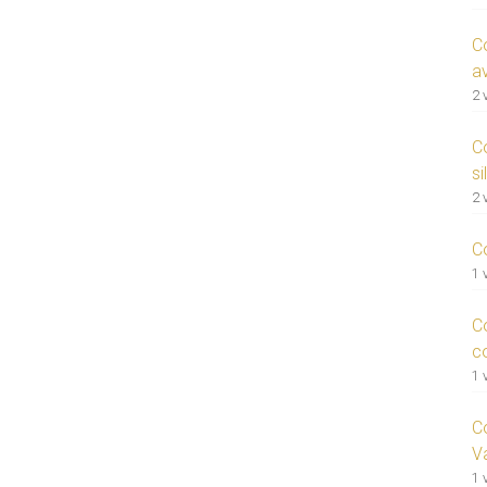
C
a
2 
C
si
2 
C
1 
C
c
1 
C
V
1 