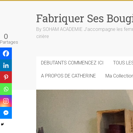
Skip
to
Fabriquer Ses Boug
content
By SOHAM ACADEMIE J’accompagne les femmes e
0
cirière
Partages
DEBUTANTS COMMENCEZ ICI
TOUS LE
A PROPOS DE CATHERINE
Ma Collecti