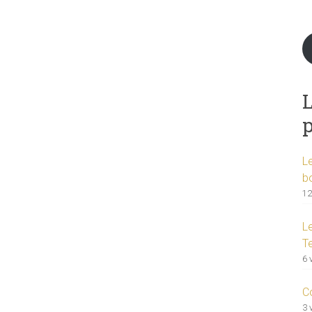
L
L
b
12
L
T
6 
C
3 