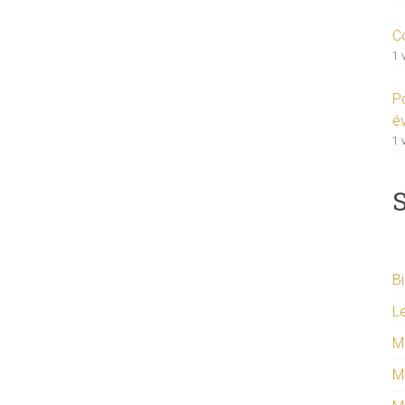
C
1 
P
év
1 
S
Bi
Le
M
M