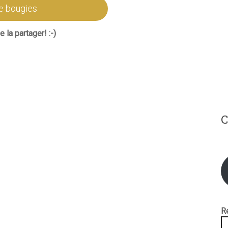
e bougies
 la partager! :-)
C
R