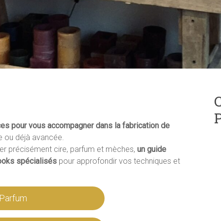
C
P
ces pour vous accompagner dans la fabrication de
e ou déjà avancée.
r précisément cire, parfum et mèches,
un guide
ooks spécialisés
pour approfondir vos techniques et
/Parfum