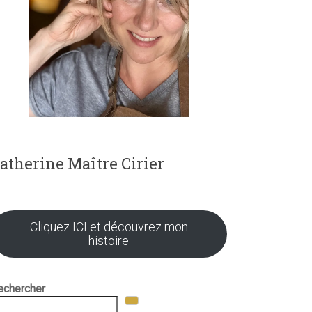
atherine Maître Cirier
Cliquez ICI et découvrez mon
histoire
echercher